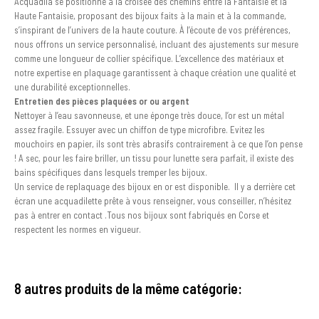
Acquadila se positionne à la croisée des chemins entre la Fantaisie et la
Haute Fantaisie, proposant des bijoux faits à la main et à la commande,
s’inspirant de l’univers de la haute couture. À l’écoute de vos préférences,
nous offrons un service personnalisé, incluant des ajustements sur mesure
comme une longueur de collier spécifique. L’excellence des matériaux et
notre expertise en plaquage garantissent à chaque création une qualité et
une durabilité exceptionnelles.
Entretien des pièces plaquées or ou argent
Nettoyer à l’eau savonneuse, et une éponge très douce, l’or est un métal
assez fragile. Essuyer avec un chiffon de type microfibre. Evitez les
mouchoirs en papier, ils sont très abrasifs contrairement à ce que l’on pense
! A sec, pour les faire briller, un tissu pour lunette sera parfait, il existe des
bains spécifiques dans lesquels tremper les bijoux.
Un service de replaquage des bijoux en or est disponible. Il y a derrière cet
écran une acquadilette prête à vous renseigner, vous conseiller, n’hésitez
pas à entrer en contact .Tous nos bijoux sont fabriqués en Corse et
respectent les normes en vigueur.
8 autres produits de la même catégorie: